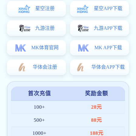
智能分析
结合大数据与趋势洞察，带来更深入的赛事理解。
版本更新记录 · 按时间分组查看
每次更新内容一目了然，九州酷游官网首页不断打磨细节，
提升体验。