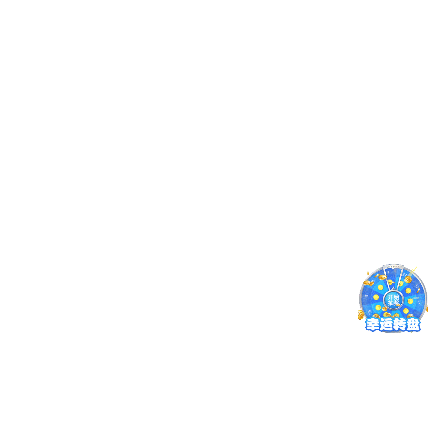
数据安全 全方位防护
在九州酷游官网首页平台，数据防护不仅是底层机制，
更是平台运营的基本责任。我们从用户访问到操作全流
程建立安全通道，有效防范多类潜在风险。
多重加密策略，防止数据泄露
AI 风控引擎，监测账户异常行为
九州酷游(酷游·ku游)官网首页支持跨设备安全同
步，增强访问防护