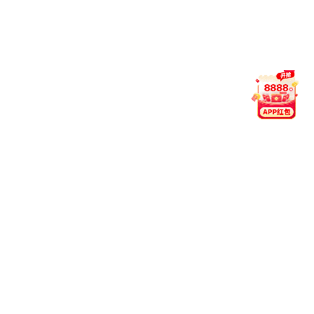
极速推送
从比分变动到红黄牌事件，九州酷游(酷游·ku游)
官网首页都能第一时间知晓。
高清直播
提供清晰流畅的视频与图文直播，满足不同场景
观赛需求。