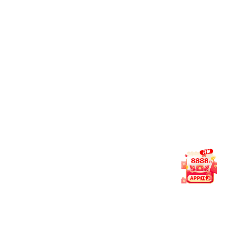
延伸阅读
哈登强调季后赛不仅需明星球员得分角色
在篮球的世界里，季后赛是每个球员梦寐以求的舞台。明星
球员自然是...