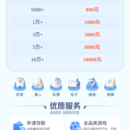
1、克林根的首发表现分析
克林根作为新任主力球员，在首场比赛中的表现引起
了广泛关注。他在场上的跑动积极性以及对于战术执
行的理解，都表明他具备一定的竞技状态。然而，从
数据来看，他在进攻端并没有产生显著贡献，这也让
部分球迷和专家开始质疑他的能力。
特别是在比赛中面对强敌时，克林根的一些传球选择
似乎过于保守，这种态度可能会导致球队错失良机。
因此，有观点认为，他需要提高自己的决策能力，以
便更好地服务于团队目标。同时，也有声音认为这是
由于他对新环境的不适应导致的短期问题。
总体来看，尽管首场表现未能达到理想标准，但克林
根在场上的努力和配合精神仍然值得肯定。这一切都