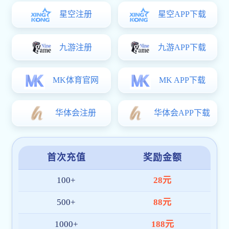
本文将围绕“克林根是否具备危机意识，徐静雨分析他
首发表现无碍大局”这一主题进行深入探讨。首先，我
们将分析克林根在面对压力和挑战时所展现出的应对
策略，以及他的表现如何影响整体局势。接着，徐静
雨的专业分析将为我们提供更为细致的视角，帮助理
解克林根在首次亮相中的表现是否足以影响球队的长
远发展。此外，文章还会讨论外界对克林根能力的看
法，以及未来可能面临的挑战与机遇。通过这几个方
面的阐述，我们希望能够全面评估克林根在关键时刻
所展现出的危机意识及其在大局中的重要性。