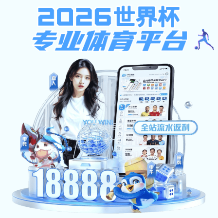
注册入口
九州酷游官网首页
APP与网页
版入口｜畅享全球体育赛事与
数据服务
欢迎访问
九州酷游官网首页
，提供全面覆盖足
球、篮球、电竞等项目的赛事资讯与数据内容，
支持
APP下载
与
网页使用
，每日同步更新千场
比赛，聚焦热门体育内容， 助您轻松获取赛事
动态，掌握比赛节奏。