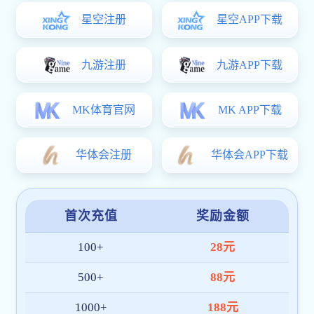
在足球界，尤其是欧洲足坛，巴萨（巴塞罗那足球俱
乐部）一直以其独特的风格和历史悠久的传统而著
称。近期，巴萨在欧战中重返经典搭配，即主场球衣
配红色球裤的造型，引发了众多球迷的热议。这种搭
配不仅让人回忆起过去辉煌的岁月，也体现了俱乐部
对传统与创新的平衡。本文将从四个方面详细阐述这
一现象，包括经典搭配的历史背景、球迷反应及情感
寄托、现代设计对传统元素的融合，以及未来发展的
展望等，力求全面解析这一话题。
1、经典搭配的历史背景