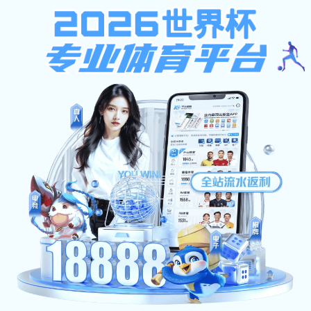
注册入口
九州酷游官网首页
APP与网页
版入口｜畅享全球体育赛事与
数据服务
欢迎访问
九州酷游官网首页
，提供全面覆盖足
球、篮球、电竞等项目的赛事资讯与数据内容，
支持
APP下载
与
网页使用
，每日同步更新千场
比赛，聚焦热门体育内容， 助您轻松获取赛事
动态，掌握比赛节奏。