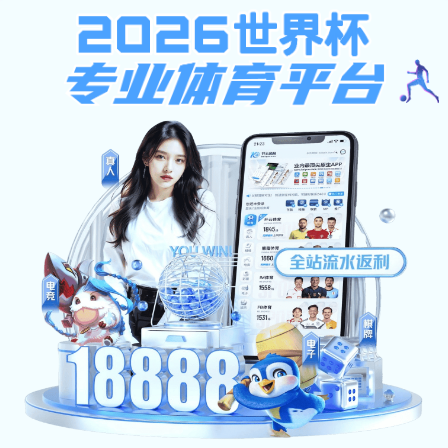
注册入口
九州酷游官网首页
APP与网页
版入口｜畅享全球体育赛事与
数据服务
欢迎访问
九州酷游官网首页
，提供全面覆盖足
球、篮球、电竞等项目的赛事资讯与数据内容，
支持
APP下载
与
网页使用
，每日同步更新千场
比赛，聚焦热门体育内容， 助您轻松获取赛事
动态，掌握比赛节奏。