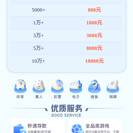
罗纳德·诺尔德是一位具有丰富篮球执教经验的专业人
士。在进入NBA之前，他曾在多所大学担任篮球教
练，从而奠定了扎实的理论基础和实践经验。随着时
间推移，他逐渐成为业内知名的人物，尤其是在年轻
球员的发展上展现出了非凡才能。
在加盟老鹰队之前，诺尔德曾先后效力于不同级别的
球队，并通过不断努力晋升为助理教练。他为不同类
型的球员提供个性化指导，使他们能够更好地发挥自
己的潜能。这些经历使他积累了丰富的人脉和资源，
为其后续的发展打下了坚实基础。
此外，诺尔德也参与了一系列的重要赛事，这些经历
帮助他更好地理解比赛节奏和战术安排。他以其深厚
的篮球知识和敏锐的洞察力赢得了同事与球员们的一