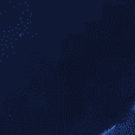
验丰富且战术意识超群的老将如斯坦科维
景下，坚持自身文化底蕴显得尤为珍贵。引
然会产生共鸣，从而提高俱乐部整体形象及
科维奇兄弟作为一个足球家庭，在国米的发
战”。这种情感纽带能够使团队更加紧密，