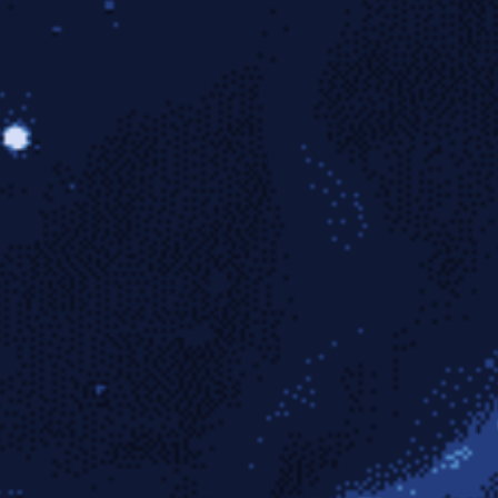
俱乐部之间的联系。当他们看到昔日英雄再度披上战袍，会不由
粉丝加入到这份荣耀之中。
幕，国米能否借此机会实现复兴，将备受关注。如果成功引入斯
门球队。同时，这也可能成为其他豪门效仿的新趋势，引发更多
拥有悠久历史和丰富传统文化积淀的俱乐部联系，无疑具有巨大
，有助于未来在各项赛事中的竞争力提升。
冠军等)
无疑是一项具有深远意义的重要举措。从个人影响到团队建设，
不仅展示了管理层对于传统价值观念坚持不懈，也标志着该俱乐