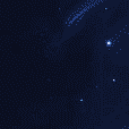
此外，传承家族情怀还有助于增强球迷与
会进一步促进俱乐部的发展，让更多新晋
4、未来展望与期待
国家杯赛季刚结束，各大联赛即将拉开帷
让所有人重新关注这支曾经叱诧风云的豪
同时，对国内外赞助商而言，与这样一家
俱乐部的发展，为球队建设提供坚实保障
(此处可增加关于具体目标，如欧冠、联赛
总结：
总而言之，国米计划回购斯坦科维奇兄弟
部凝聚力，为未来发展奠定坚实基础。这