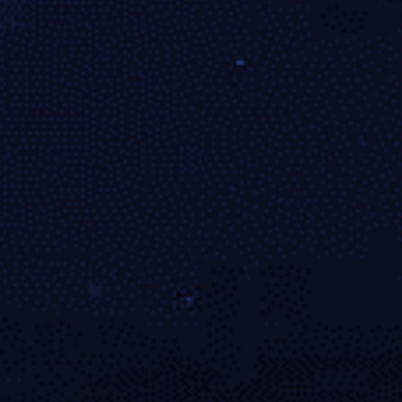
夸梅直言骑士应以米切尔
。多位超级巨星...
在当今NBA赛场上，骑士队的
2026-06-22
科尔回顾怒喷理查德事件
波杰姆斯基两...
在最近的比赛中，科尔对理查德
2026-06-09