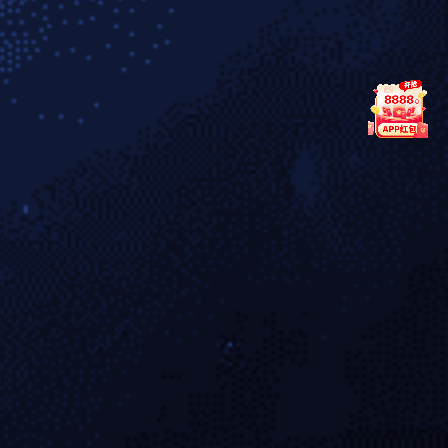
推动整个意大利足球向更高水平迈进，为全
下一篇：
勇士生涯30场以上得分表现对比波