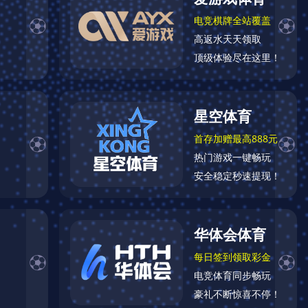
重振辉煌，而最近的消息显示，俱乐部计划