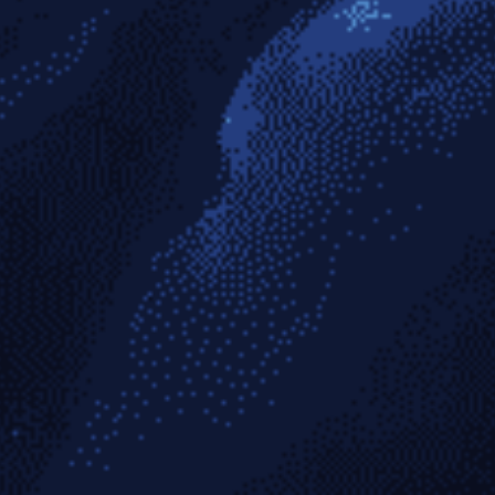
上绿茵场，用自己的方式书写新的传奇。同时，也希望借此契机
宴！