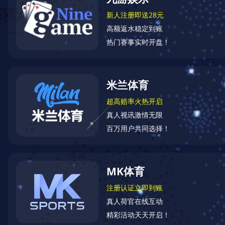
国米计划回购斯坦科维奇
2026-06-04 12:43
38 次阅读
首页
/
体育热点
国米（国际米兰）作为意大利足球的豪门