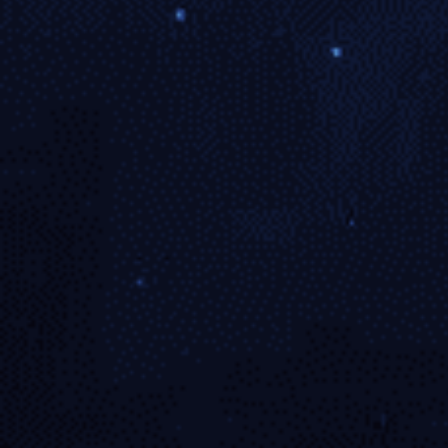
休赛期风云再起五大巨星纷纷转会引发热
在刚刚过去的休赛期，篮球界再次掀起了一场转会风暴
2026-07-28
勇士生涯30场以上得分表现对比波尔津吉
本文将对勇士生涯中得分表现超过30场的波尔津吉斯与
2026-06-06