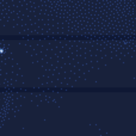
兄弟传承家族情怀再续辉煌
之一，其在全球范围内享有极高的声誉。近年来，国米不断寻求