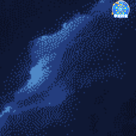
自主地产生归属感。因此，这种情感反哺也
坦科维奇兄弟，这一赛事必将成为引爆点，
优秀前辈重返母队之潮流。
的吸引力。这意味着资金注入将进一步推动
再到家族情怀传承，该策略旨在通过强化内
部希望重塑辉煌的新征程已经开启。